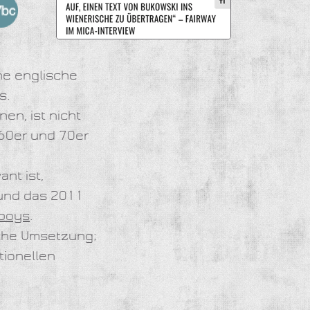
he englische
s.
en, ist nicht
 60er und 70er
nt ist,
nd das 2011
boys
.
sche Umsetzung;
tionellen