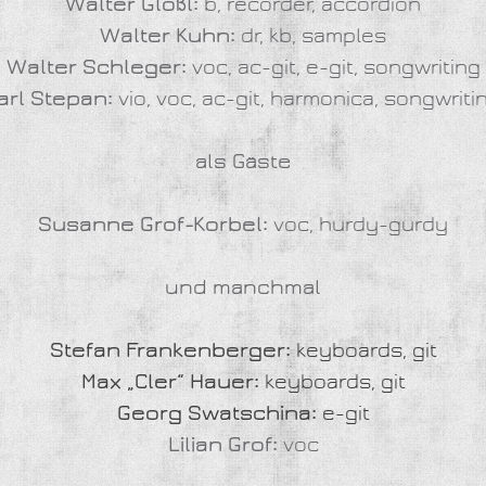
Walter Glößl:
b, recorder, accordion
Walter Kuhn:
dr, kb, samples
Walter Schleger:
voc, ac-git, e-git, songwriting
arl Stepan:
vio, voc, ac-git, harmonica, songwriti
als Gäste
Susanne Grof-Korbel:
voc, hurdy-gurdy
und manchmal
Stefan Frankenberger:
keyboards, git
Max „Cler“ Hauer:
keyboards, git
Georg Swatschina:
e-git
Lilian Grof:
voc