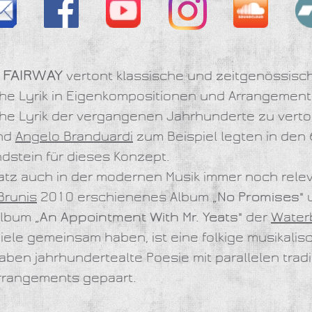
FAIRWAY
d
vertont klassische und zeitgenössisc
he Lyrik in Eigenkompositionen und Arrangement
che Lyrik der vergangenen Jahrhunderte zu verton
nd
Angelo Branduardi
zum Beispiel legten in den
dstein für dieses Konzept.
atz auch in der modernen Musik immer noch releva
Brunis
2010 erschienenes Album
„No Promises"
u
 Album
„An Appointment With Mr. Yeats"
der
Water
iele gemeinsam haben, ist eine folkige musikali
aben jahrhundertealte Poesie mit parallelen tradi
rrangements gepaart.