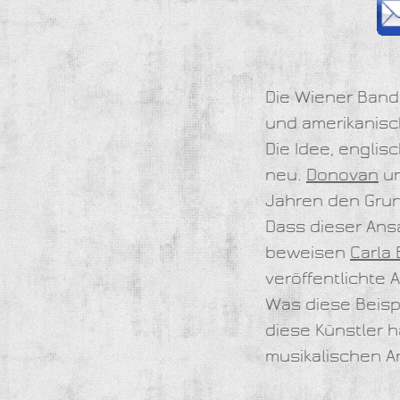
Die Wiener Ban
und amerikanisc
Die Idee, englis
neu.
Donovan
u
Jahren den Grun
Dass dieser Ans
beweisen
Carla 
veröffentlichte
Was diese Beisp
diese Künstler h
musikalischen A