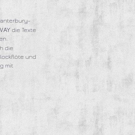
Canterbury-
WAY
die Texte
en.
h die
lockflöte und
g mit