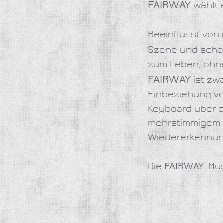
FAIRWAY
wählt 
Beeinflusst von
Szene und schot
zum Leben, ohne 
FAIRWAY
ist zwa
Einbeziehung vo
Keyboard über da
mehrstimmigem G
Wiedererkennun
Die
FAIRWAY
-Mus